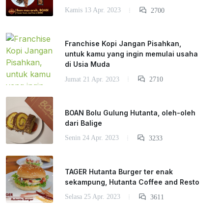
Kamis 13 Apr. 2023
2700
Franchise Kopi Jangan Pisahkan,
untuk kamu yang ingin memulai usaha
di Usia Muda
Jumat 21 Apr. 2023
2710
BOAN Bolu Gulung Hutanta, oleh-oleh
dari Balige
Senin 24 Apr. 2023
3233
TAGER Hutanta Burger ter enak
sekampung, Hutanta Coffee and Resto
Selasa 25 Apr. 2023
3611