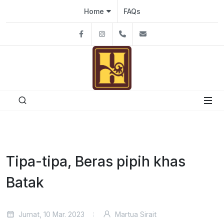
Home
FAQs
Facebook
Instagram
08111926991
hutantacafe@gmai
Tipa-tipa, Beras pipih khas
Batak
Jumat, 10 Mar. 2023
Martua Sirait