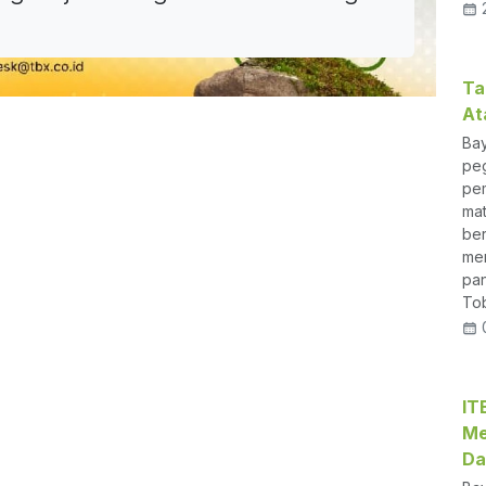
2
nta Cafe & Resto Balige:
nak-anak Sambil Menikmati Kuliner
Tar
At
Bay
peg
pe
mat
ber
me
pan
Tob
IT
Me
Da