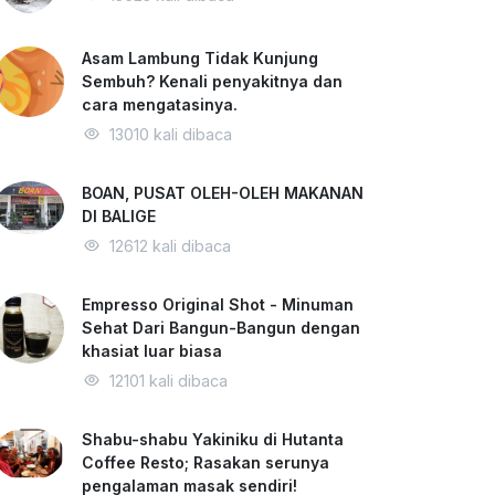
Asam Lambung Tidak Kunjung
Sembuh? Kenali penyakitnya dan
cara mengatasinya.
13010 kali dibaca
BOAN, PUSAT OLEH-OLEH MAKANAN
DI BALIGE
12612 kali dibaca
Empresso Original Shot - Minuman
Sehat Dari Bangun-Bangun dengan
khasiat luar biasa
12101 kali dibaca
Shabu-shabu Yakiniku di Hutanta
Coffee Resto; Rasakan serunya
pengalaman masak sendiri!