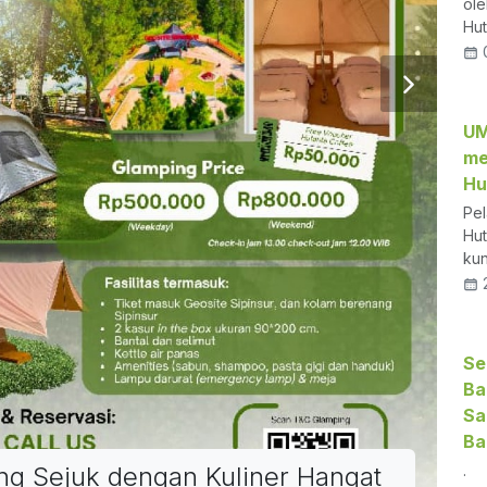
ole
Hut
0
UM
me
Hu
Pe
Hut
kun
th Toba Experience - (Rute
2
it)
Se
Ba
Sa
Ba
i-Villa Futuristik di Atas Sawah
oba: Petualangan 4 Hari 3 Malam
ng Sejuk dengan Kuliner Hangat
.