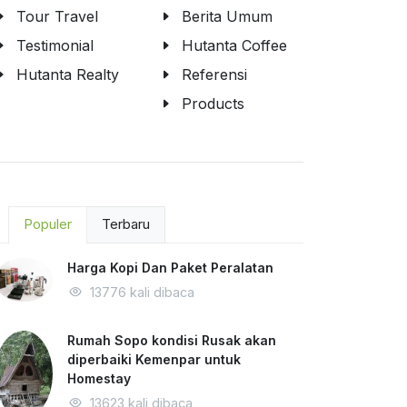
Tour Travel
Berita Umum
Testimonial
Hutanta Coffee
Hutanta Realty
Referensi
Products
Populer
Terbaru
Harga Kopi Dan Paket Peralatan
13776 kali dibaca
Rumah Sopo kondisi Rusak akan
diperbaiki Kemenpar untuk
Homestay
13623 kali dibaca