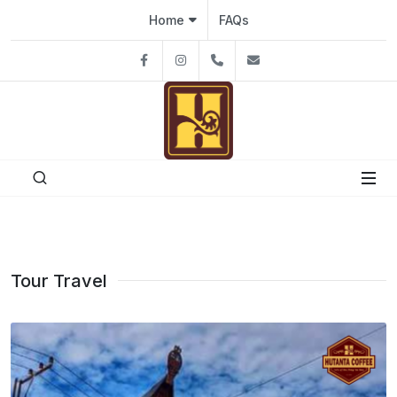
Home
FAQs
Facebook
Instagram
08111926991
hutantacafe@gmai
Tour Travel