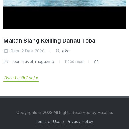
Makan Siang Keliling Danau Toba
Rabu 2 Des. 2020
eko
Tour Travel
,
magazine
11030 read
Baca Lebih Lanjut
Copyrights © 2023 All Rights Reserved by Hutanta.
Terms of Use
/
Privacy Policy