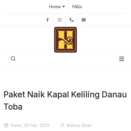
Home
FAQs
Facebook
Instagram
08111926991
hutantacafe@gmai
Paket Naik Kapal Keliling Danau
Toba
Senin, 20 Feb. 2023
Martua Sirait