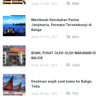
Jumat 31 Des. 2021
8048
Menikmati Keindahan Pantai
Janjimaria, Permata Tersembunyi di
Balige
Jumat 31 Des. 2021
8050
BOAN, PUSAT OLEH-OLEH MAKANAN DI
BALIGE
Senin 10 Apr. 2023
12642
Destinasi wajib saat kamu ke Balige,
Toba
Jumat 28 Apr. 2023
7932