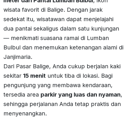
meter dari Pantai Lumban Bulbul
, ikon
wisata favorit di Balige. Dengan jarak
sedekat itu, wisatawan dapat menjelajahi
dua pantai sekaligus dalam satu kunjungan
— menikmati suasana ramai di Lumban
Bulbul dan menemukan ketenangan alami di
Janjimaria.
Dari Pasar Balige, Anda cukup berjalan kaki
sekitar
15 menit
untuk tiba di lokasi. Bagi
pengunjung yang membawa kendaraan,
tersedia area
parkir yang luas dan nyaman
,
sehingga perjalanan Anda tetap praktis dan
menyenangkan.