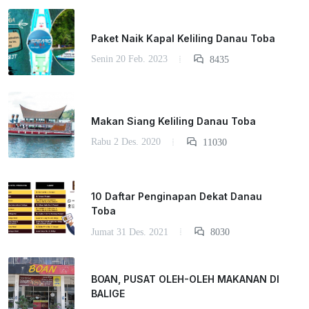
Paket Naik Kapal Keliling Danau Toba
Senin 20 Feb. 2023
8435
Makan Siang Keliling Danau Toba
Rabu 2 Des. 2020
11030
10 Daftar Penginapan Dekat Danau
Toba
Jumat 31 Des. 2021
8030
BOAN, PUSAT OLEH-OLEH MAKANAN DI
BALIGE