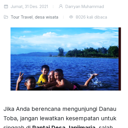
Jumat, 31 Des. 2021
Darryan Muhammad
Tour Travel
,
desa wisata
8026 kali dibaca
Jika Anda berencana mengunjungi Danau
Toba, jangan lewatkan kesempatan untuk
singgah di
Pantai Desa Janjimaria
, salah