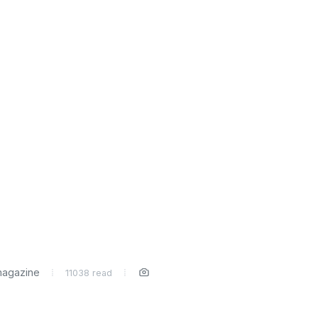
agazine
11038 read