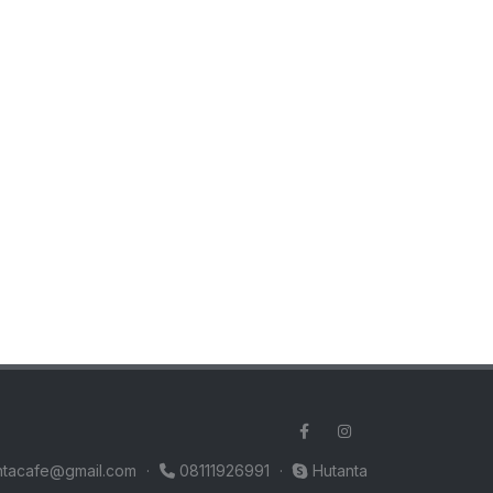
ntacafe@gmail.com
·
08111926991
·
Hutanta