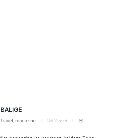
 BALIGE
Travel
,
magazine
12631 read