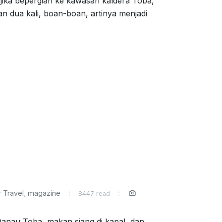
i jika bepergian ke kawasan kaldera Toba,
an dua kali, boan-boan, artinya menjadi
 Travel
,
magazine
8447 read
Danau Toba, makan siang di kapal, dan