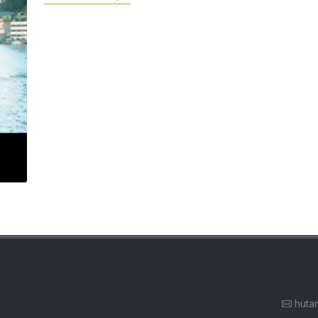
.
huta