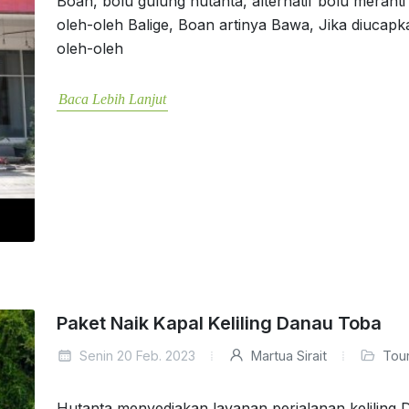
Boan, bolu gulung hutanta, alternatif bolu merant
oleh-oleh Balige, Boan artinya Bawa, Jika diucapk
oleh-oleh
Baca Lebih Lanjut
Paket Naik Kapal Keliling Danau Toba
Senin 20 Feb. 2023
Martua Sirait
Tour
Hutanta menyediakan layanan perjalanan keliling 