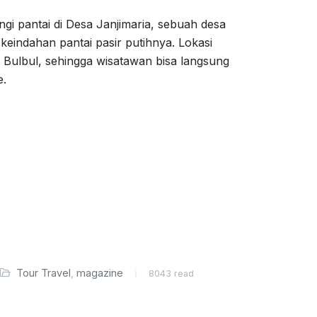
i pantai di Desa Janjimaria, sebuah desa
ah keindahan pantai pasir putihnya. Lokasi
n Bulbul, sehingga wisatawan bisa langsung
e.
a
Tour Travel
,
magazine
8043 read