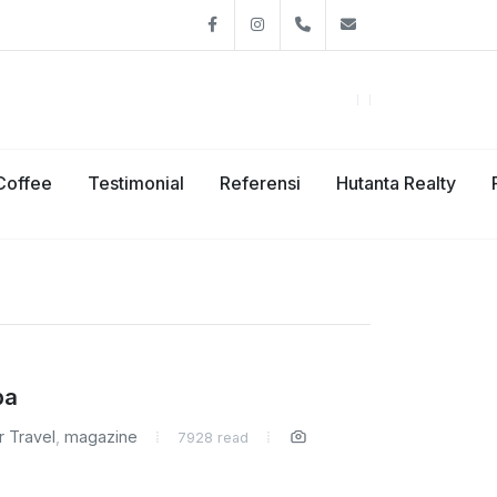
Facebook
Instagram
08111926991
hutantacafe@g
Coffee
Testimonial
Referensi
Hutanta Realty
ba
r Travel
,
magazine
7928 read