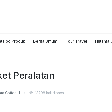
atalog Produk
Berita Umum
Tour Travel
Hutanta 
et Peralatan
nta Coffee
,
1
13798 kali dibaca