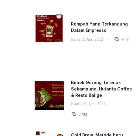
Rempah Yang Terkandung
Dalam Empresso
Rabu 19 Jan. 2022
9241
Bebek Goreng Terenak
Sekampung, Hutanta Coffee
& Resto Balige
Kamis 20 Apr. 2023
7204
Cold Brew, Metode baru