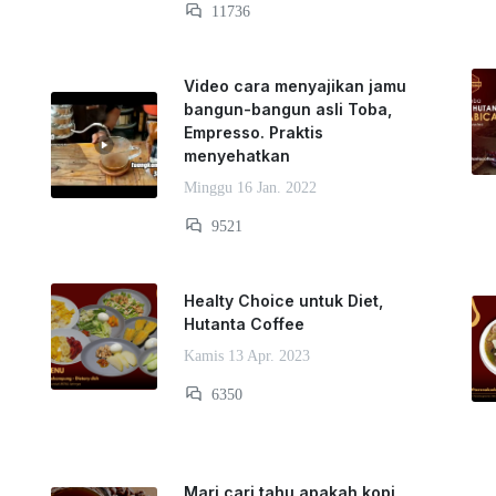
11736
Video cara menyajikan jamu
bangun-bangun asli Toba,
Empresso. Praktis
menyehatkan
Minggu 16 Jan. 2022
9521
Healty Choice untuk Diet,
Hutanta Coffee
Kamis 13 Apr. 2023
6350
Mari cari tahu apakah kopi