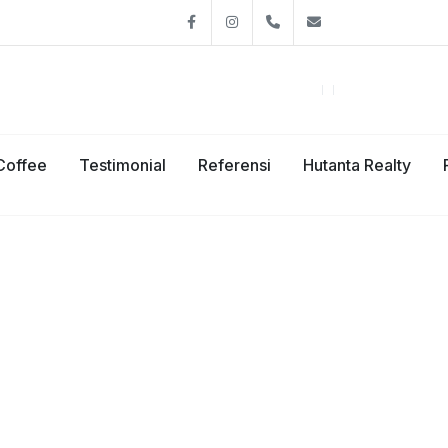
Facebook
Instagram
08111926991
hutantacafe@g
Coffee
Testimonial
Referensi
Hutanta Realty