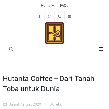
Home
FAQs
Facebook
Instagram
08111926991
hutantacafe@gmai
Hutanta Coffee – Dari Tanah
Toba untuk Dunia
Jumat, 12 Jun. 2020
eko