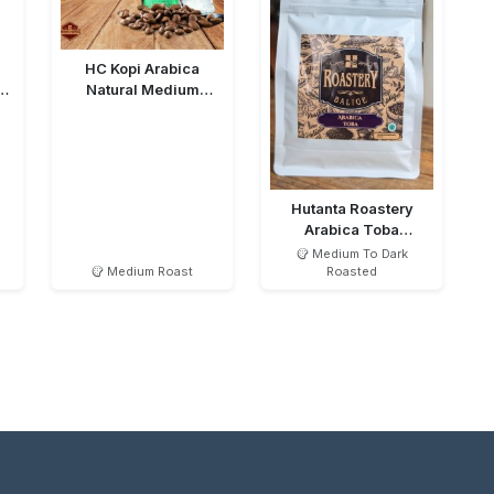
HC Kopi Arabica
g
Natural Medium
Roasted Bean
Hutanta Roastery
Arabica Toba
Semiwashed MTD
Medium To Dark
Medium Roast
Roasted