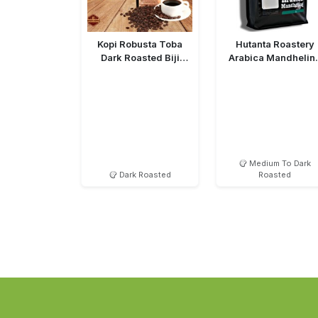
Kopi Robusta Toba
Hutanta Roastery
Dark Roasted Biji
Arabica Mandhelin
(Bean)
Semiwashed MTD
Medium To Dark
Dark Roasted
Roasted