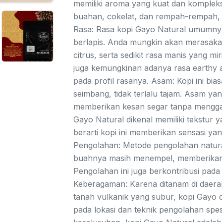
memiliki aroma yang kuat dan komplek
buahan, cokelat, dan rempah-rempah, t
Rasa: Rasa kopi Gayo Natural umumnya 
berlapis. Anda mungkin akan merasaka
citrus, serta sedikit rasa manis yang m
juga kemungkinan adanya rasa earthy
pada profil rasanya. Asam: Kopi ini bi
seimbang, tidak terlalu tajam. Asam ya
memberikan kesan segar tanpa mengga
Gayo Natural dikenal memiliki tekstur 
berarti kopi ini memberikan sensasi ya
Pengolahan: Metode pengolahan natural, 
buahnya masih menempel, memberikan k
Pengolahan ini juga berkontribusi pada p
Keberagaman: Karena ditanam di daerah
tanah vulkanik yang subur, kopi Gayo da
pada lokasi dan teknik pengolahan spes