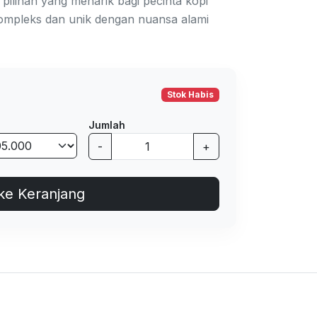
pilihan yang menarik bagi pecinta kopi
ompleks dan unik dengan nuansa alami
Stok Habis
Jumlah
-
+
ke Keranjang