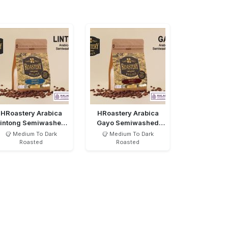
HRoastery Arabica
HRoastery Arabica
Lintong Semiwashed
Gayo Semiwashed
MTD
MTD Bean
Medium To Dark
Medium To Dark
Roasted
Roasted