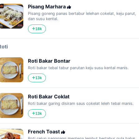
Pisang Marhara
Pisang goreng panas bertabur lelehan cokelat, keju parut,
dan susu kental.
18k
Roti
Roti Bakar Bontar
Roti bakar tebal tabur parutan keju susu kental manis.
13k
Roti Bakar Coklat
Roti bakar garing disiram saus cokelat leleh tebal manis.
13k
French Toast
Roti celup panggang mentega lembut bertabur gula halus